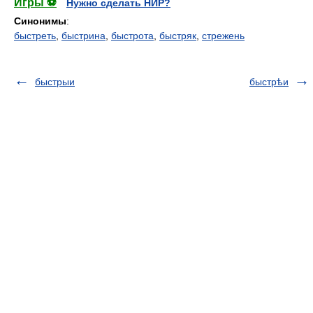
Игры ⚽
Нужно сделать НИР?
Синонимы
:
быстреть
,
быстрина
,
быстрота
,
быстряк
,
стрежень
быстрыи
быстрѣи