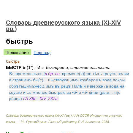
Словарь древнерусского языка (XI-XIV
вв.)
быстрь
Толкование
Перевод
быстрь
БЫСТР|Ь
(1*),
-И
с. Быстрота, стремительность
:
Въ временьныхъ [
в др. сп
. времене(х)] же тѣхъ троусъ велии
и страшенъ бы(с)... шьствоующимъ коубаромъ вода покры.
обрѣтъшимъжесѩ имъ въ рецѣ Нилѣ и изверже ˫а вода на
соушю и съ многою быстрью за •р҃• и •п҃• д҃нии (μετὰ... τῆς
ῥύμης)
ГА XIII
—
XIV, 237а
.
Словарь древнерусского языка (XI-XIV вв.) / АН СССР. Институт русского
языка. — М.: Русский язык
.
Главный редактор Р. И. Аванесов
.
1988
.