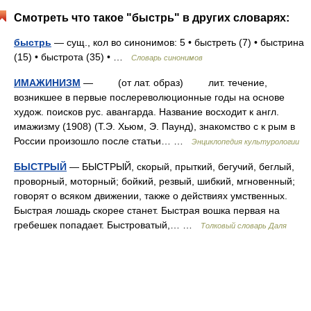
Смотреть что такое "быстрь" в других словарях:
быстрь
— сущ., кол во синонимов: 5 • быстреть (7) • быстрина
(15) • быстрота (35) • …
Словарь синонимов
ИМАЖИНИЗМ
— (от лат. образ) лит. течение,
возникшее в первые послереволюционные годы на основе
худож. поисков рус. авангарда. Название восходит к англ.
имажизму (1908) (Т.Э. Хьюм, Э. Паунд), знакомство с к рым в
России произошло после статьи… …
Энциклопедия культурологии
БЫСТРЫЙ
— БЫСТРЫЙ, скорый, прыткий, бегучий, беглый,
проворный, моторный; бойкий, резвый, шибкий, мгновенный;
говорят о всяком движении, также о действиях умственных.
Быстрая лошадь скорее станет. Быстрая вошка первая на
гребешек попадает. Быстроватый,… …
Толковый словарь Даля